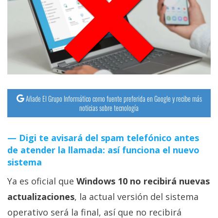
streaming
Operadores
Trucos
y
Tutoriales
Añade El Grupo Informático como fuente preferida en Google y recibe más
noticias sobre tecnología
Ciberseguridad
Digi te avisará del spam telefónico antes
Sistemas
de atender la llamada: así funciona el nuevo
operativos
sistema
Ya es oficial que
Windows 10 no recibirá nuevas
Profesional
actualizaciones
, la actual versión del sistema
+
operativo será la final, así que no recibirá