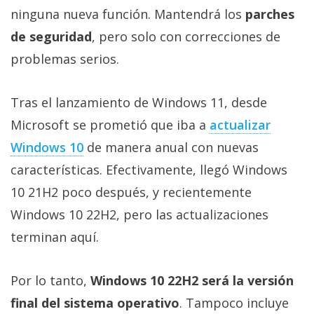
Más
ninguna nueva función. Mantendrá los
parches
temas
de seguridad
, pero solo con correcciones de
problemas serios.
Sorteos
Tras el lanzamiento de Windows 11, desde
Foros
Microsoft se prometió que iba a
actualizar
Windows 10
de manera anual con nuevas
Contacto
/
características. Efectivamente, llegó Windows
Sobre
10 21H2 poco después, y recientemente
nosotros
Windows 10 22H2, pero las actualizaciones
/
Publicidad
terminan aquí.
/
Cambiar
Por lo tanto,
Windows 10 22H2 será la versión
opciones
final del sistema operativo
. Tampoco incluye
de