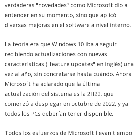
privacidad
verdaderas "novedades" como Microsoft dio a
/
entender en su momento, sino que aplicó
Aviso
diversas mejoras en el software a nivel interno.
Legal
La teoría era que Windows 10 iba a seguir
El medio de
comunicación
recibiendo actualizaciones con nuevas
digital donde
características ("feature updates" en inglés) una
encontrarás
todas las
vez al año, sin concretarse hasta cuándo. Ahora
noticias sobre
tecnología,
Microsoft ha aclarado que la última
móviles,
ordenadores,
actualización del sistema es la 2H22, que
apps,
comenzó a desplegar en octubre de 2022, y ya
informática,
videojuegos,
todos los PCs deberían tener disponible.
comparativas,
trucos y
tutoriales.
Todos los esfuerzos de Microsoft llevan tiempo