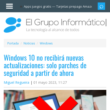
Invitado
Apps juegos gratis
Tarjetas prepago Amazon
Grupo
Iniciar
sesión /
Registrarse
Esenciales
Móviles
Portada
Noticias
Windows
Ofertas
Windows 10 no recibirá nuevas
actualizaciones: solo parches de
Apps
seguridad a partir de ahora
Redes
Miguel Regueira
01 mayo 2023, 11:27
sociales
Plataformas