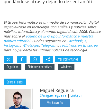
quedándose atrás y dejando de ser tan útil.
El Grupo Informático es un medio de comunicación digital
especializado en tecnología, con análisis y noticias sobre
móviles, informática y el mundo digital desde 2006. Conoce
más sobre el
equipo de El Grupo Informático y nuestra
política editorial
. Puedes seguirnos en
Facebook
,
X
,
Instagram
,
WhatsApp
,
Telegram
o
recibirnos en tu correo
para no perderte las últimas noticias de tecnología.
Ver Comentarios
Seguridad
Sistemas operativos
Windows
Sobre el autor
Miguel Regueira
@miguelregueira
|
LinkedIn
Ver biografía