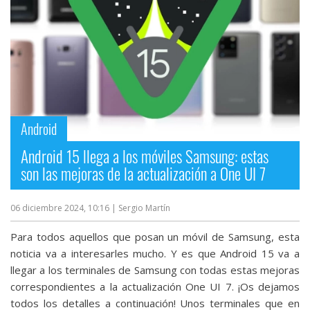
Más
temas
Sorteos
Foros
Android
Contacto
Android 15 llega a los móviles Samsung: estas
/
son las mejoras de la actualización a One UI 7
Sobre
nosotros
06 diciembre 2024, 10:16
| Sergio Martín
/
Publicidad
Para todos aquellos que posan un móvil de Samsung, esta
/
noticia va a interesarles mucho. Y es que Android 15 va a
Cambiar
llegar a los terminales de Samsung con todas estas mejoras
opciones
correspondientes a la actualización One UI 7. ¡Os dejamos
de
todos los detalles a continuación! Unos terminales que en