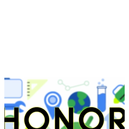
El Grupo
Informático
(CC) 2006-
2026.
Algunos
derechos
reservados
.