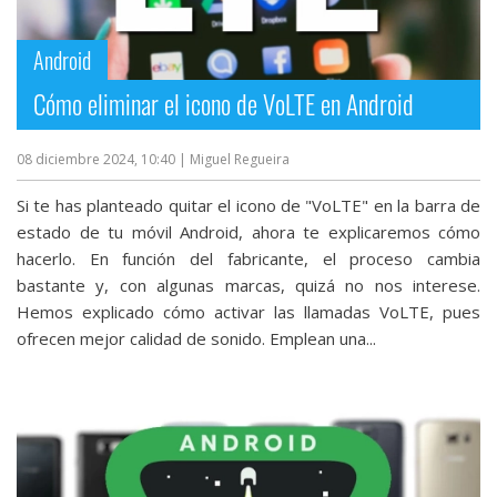
streaming
Android
Operadores
Cómo eliminar el icono de VoLTE en Android
Trucos
y
08 diciembre 2024, 10:40
| Miguel Regueira
Tutoriales
Si te has planteado quitar el icono de "VoLTE" en la barra de
estado de tu móvil Android, ahora te explicaremos cómo
Ciberseguridad
hacerlo. En función del fabricante, el proceso cambia
bastante y, con algunas marcas, quizá no nos interese.
Hemos explicado cómo activar las llamadas VoLTE, pues
Sistemas
ofrecen mejor calidad de sonido. Emplean una...
operativos
Profesional
+