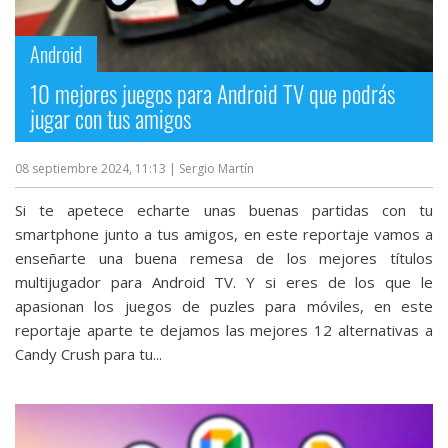
streaming
Android
Operadores
10 mejores juegos para Android TV que podrás
jugar con tus amigos
Trucos
y
08 septiembre 2024, 11:13
| Sergio Martín
Tutoriales
Si te apetece echarte unas buenas partidas con tu
Ciberseguridad
smartphone junto a tus amigos, en este reportaje vamos a
enseñarte una buena remesa de los mejores títulos
multijugador para Android TV. Y si eres de los que le
Sistemas
apasionan los juegos de puzles para móviles, en este
operativos
reportaje aparte te dejamos las mejores 12 alternativas a
Candy Crush para tu...
Profesional
+