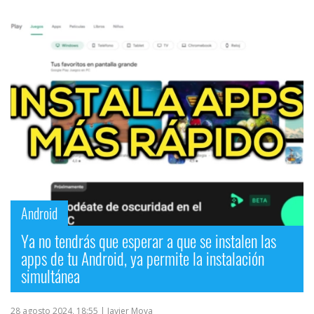
Android
Ya no tendrás que esperar a que se instalen las
apps de tu Android, ya permite la instalación
simultánea
28 agosto 2024, 18:55
| Javier Moya