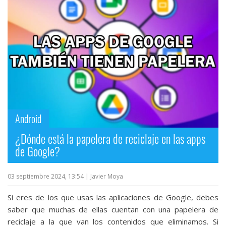
Más
temas
Sorteos
Foros
Contacto
Android
/
Sobre
¿Dónde está la papelera de reciclaje en las apps
nosotros
de Google?
/
Publicidad
03 septiembre 2024, 13:54
| Javier Moya
/
Cambiar
Si eres de los que usas las aplicaciones de Google, debes
opciones
saber que muchas de ellas cuentan con una papelera de
de
reciclaje a la que van los contenidos que eliminamos. Si