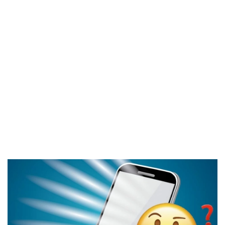
El Grupo
Informático
(CC) 2006-
2026.
Algunos
derechos
reservados
.