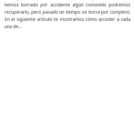
privacidad
hemos borrado por accidente algún contenido podremos
/
recuperarlo, pero pasado un tiempo se borra por completo.
En el siguiente artículo te mostramos cómo acceder a cada
Aviso
una de...
Legal
El medio de
comunicación
digital donde
encontrarás
todas las
noticias sobre
tecnología,
móviles,
ordenadores,
apps,
informática,
videojuegos,
comparativas,
trucos y
tutoriales.