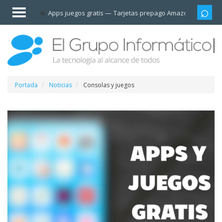
Invitado
Apps juegos gratis
Tarjetas prepago Amazon
Grupo
Iniciar
sesión /
Registrarse
Esenciales
Móviles
Portada
Noticias
Consolas y juegos
Ofertas
Apps
Redes
sociales
Plataformas