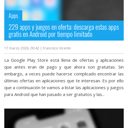
streaming
Apps
Operadores
229 apps y juegos en oferta: descarga estas apps
gratis en Android por tiempo limitado
Trucos
y
17 marzo 2026, 00:42
| Francisco Vicente
Tutoriales
La Google Play Store está llena de ofertas y aplicaciones
Ciberseguridad
que antes eran de pago y que ahora son gratuitas. Sin
embargo, a veces puede hacerse complicado encontrar las
últimas ofertas en aplicaciones que te interesan. Es por ello
Sistemas
que a continuación te vamos a listar las aplicaciones y juegos
operativos
para Android que han pasado a ser gratuitos y las...
Profesional
+