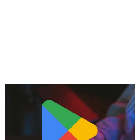
El Grupo
Informático
(CC) 2006-
2026.
Algunos
derechos
reservados
.