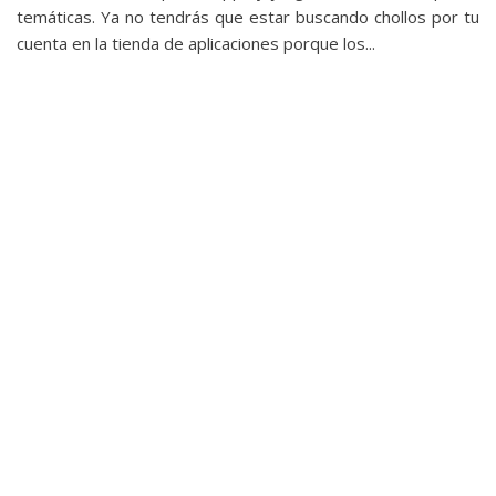
privacidad
temáticas. Ya no tendrás que estar buscando chollos por tu
/
cuenta en la tienda de aplicaciones porque los...
Aviso
Legal
El medio de
comunicación
digital donde
encontrarás
todas las
noticias sobre
tecnología,
móviles,
ordenadores,
apps,
informática,
videojuegos,
comparativas,
trucos y
tutoriales.