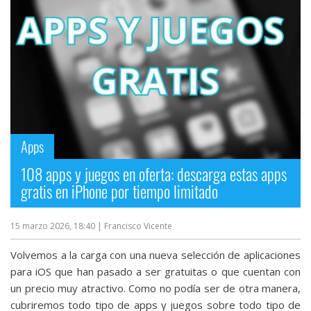
Más
temas
Sorteos
Foros
Apps
Contacto
/
108 apps y juegos en oferta: descarga estas apps
Sobre
gratis en iPhone por tiempo limitado
nosotros
/
15 marzo 2026, 18:40
| Francisco Vicente
Publicidad
/
Volvemos a la carga con una nueva selección de aplicaciones
Cambiar
para iOS que han pasado a ser gratuitas o que cuentan con
opciones
un precio muy atractivo. Como no podía ser de otra manera,
de
cubriremos todo tipo de apps y juegos sobre todo tipo de