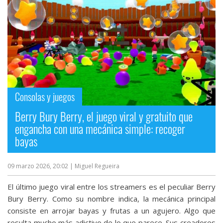
Consolas y juegos
Berry Bury Berry, el juego viral y gratuito que
engancha con una mecánica simple: recoger
bayas
09 marzo 2026, 20:02
| Miguel Regueira
El último juego viral entre los streamers es el peculiar Berry
Bury Berry. Como su nombre indica, la mecánica principal
consiste en arrojar bayas y frutas a un agujero. Algo que
resulta mucho más adictivo de lo que parece. Sus creadores