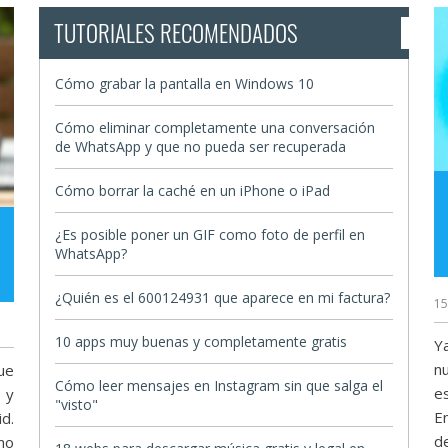
TUTORIALES RECOMENDADOS
Cómo grabar la pantalla en Windows 10
Cómo eliminar completamente una conversación
de WhatsApp y que no pueda ser recuperada
Cómo borrar la caché en un iPhone o iPad
¿Es posible poner un GIF como foto de perfil en
WhatsApp?
¿Quién es el 600124931 que aparece en mi factura?
15
10 apps muy buenas y completamente gratis
Y
n
ue
Cómo leer mensajes en Instagram sin que salga el
e
 y
"visto"
E
d.
d
no