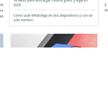
18 webs para descargar música gratis y legal en
y
ue
2026
en
es
Cómo usar WhatsApp en dos dispositivos y con un
as
solo número
Apps
69 apps y juegos en oferta: descarga
estas apps gratis en Android por tiempo
limitado