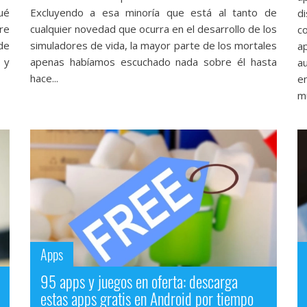
ué
Excluyendo a esa minoría que está al tanto de
d
ore
cualquier novedad que ocurra en el desarrollo de los
c
de
simuladores de vida, la mayor parte de los mortales
a
 y
apenas habíamos escuchado nada sobre él hasta
a
hace...
e
mu
Apps
95 apps y juegos en oferta: descarga
estas apps gratis en Android por tiempo