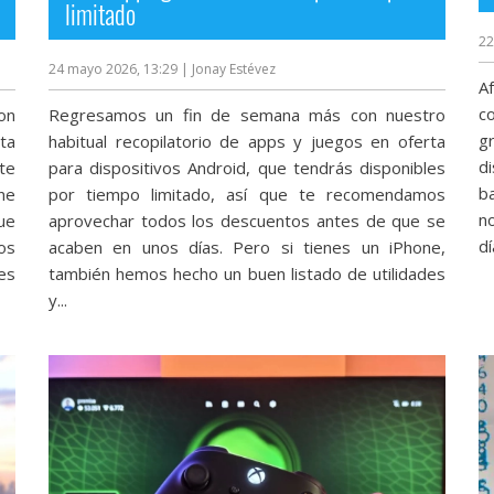
limitado
22
24 mayo 2026, 13:29
| Jonay Estévez
A
co
on
Regresamos un fin de semana más con nuestro
g
ta
habitual recopilatorio de apps y juegos en oferta
d
te
para dispositivos Android, que tendrás disponibles
b
ne
por tiempo limitado, así que te recomendamos
n
ue
aprovechar todos los descuentos antes de que se
dí
os
acaben en unos días. Pero si tienes un iPhone,
es
también hemos hecho un buen listado de utilidades
y...