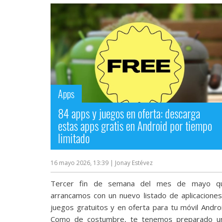
Apps
84 apps y juegos en oferta: descarga
estas apps gratis en Android por tiempo
limitado
16 mayo 2026, 13:39
| Jonay Estévez
Tercer fin de semana del mes de mayo q
arrancamos con un nuevo listado de aplicaciones
juegos gratuitos y en oferta para tu móvil Androi
Como de costumbre, te tenemos preparado u