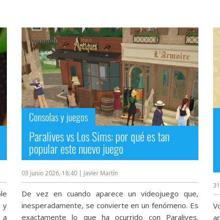
Consolas y juegos
Paralives vs Los Sims: por qué es tan
popular este nuevo juego
03 junio 2026, 18:40
| Javier Martín
31
le
De vez en cuando aparece un videojuego que,
 y
inesperadamente, se convierte en un fenómeno. Es
V
 a
exactamente lo que ha ocurrido con Paralives.
a