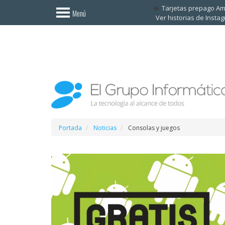
Invitado
Tarjetas prepago A
Menú
Ver historias de Insta
Iniciar
sesión /
Registrarse
Esenciales
Móviles
Ofertas
Portada
Noticias
Consolas y juegos
Apps
Redes
sociales
Plataformas