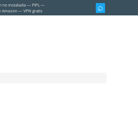
n no instalada
PIPL
te Amazon
VPN gratis