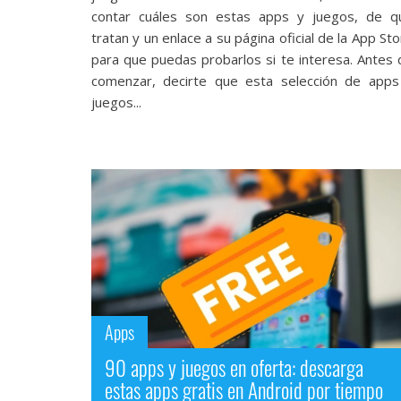
Legal
contar cuáles son estas apps y juegos, de q
tratan y un enlace a su página oficial de la App St
El medio de
para que puedas probarlos si te interesa. Antes 
comunicación
comenzar, decirte que esta selección de apps
digital donde
juegos...
encontrarás
todas las
noticias sobre
tecnología,
móviles,
ordenadores,
apps,
informática,
videojuegos,
comparativas,
trucos y
tutoriales.
Apps
El Grupo
Informático
90 apps y juegos en oferta: descarga
(CC) 2006-
2026.
Algunos
estas apps gratis en Android por tiempo
derechos