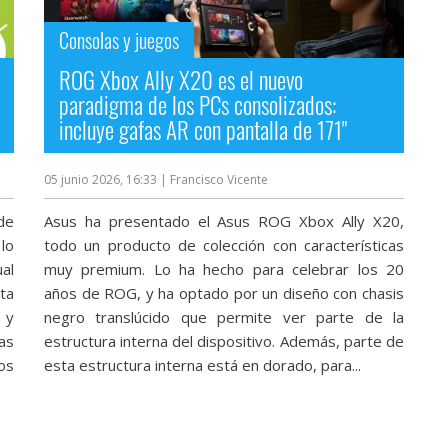
Consolas y juegos
ROG Xbox Ally X20 es el nuevo
paradigma de los PCs consolizados:
incluye gafas AR con pantalla de 171"
05 junio 2026, 16:33
| Francisco Vicente
de
Asus ha presentado el Asus ROG Xbox Ally X20,
lo
todo un producto de colección con características
al
muy premium. Lo ha hecho para celebrar los 20
ta
años de ROG, y ha optado por un diseño con chasis
 y
negro translúcido que permite ver parte de la
as
estructura interna del dispositivo. Además, parte de
os
esta estructura interna está en dorado, para...