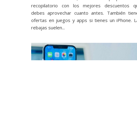
recopilatorio con los mejores descuentos q
debes aprovechar cuanto antes. También tien
ofertas en juegos y apps si tienes un iPhone. L
rebajas suelen...
Apps
119 apps y juegos en oferta: descarga
estas apps gratis en iPhone por tiempo
limitado