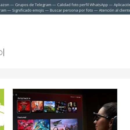
mazon
Grupos de Telegram
Calidad foto perfil WhatsApp
Aplicació
gram
Significado emojis
Buscar persona por foto
Atención al clien