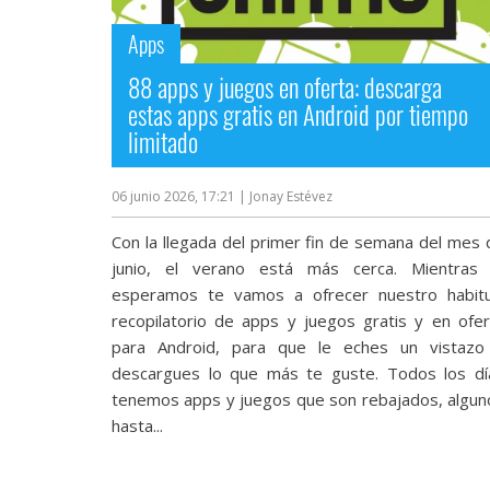
streaming
Apps
Operadores
88 apps y juegos en oferta: descarga
estas apps gratis en Android por tiempo
Trucos
limitado
y
Tutoriales
06 junio 2026, 17:21
| Jonay Estévez
Con la llegada del primer fin de semana del mes 
Ciberseguridad
junio, el verano está más cerca. Mientras 
esperamos te vamos a ofrecer nuestro habitu
Sistemas
recopilatorio de apps y juegos gratis y en ofer
operativos
para Android, para que le eches un vistazo
descargues lo que más te guste. Todos los dí
tenemos apps y juegos que son rebajados, algun
Profesional
hasta...
+