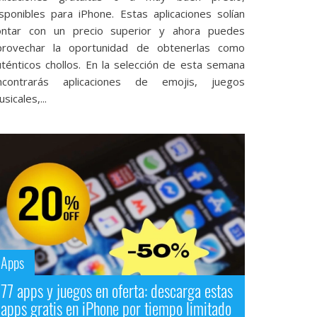
isponibles para iPhone. Estas aplicaciones solían
ontar con un precio superior y ahora puedes
provechar la oportunidad de obtenerlas como
uténticos chollos. En la selección de esta semana
ncontrarás aplicaciones de emojis, juegos
sicales,...
Apps
77 apps y juegos en oferta: descarga estas
apps gratis en iPhone por tiempo limitado