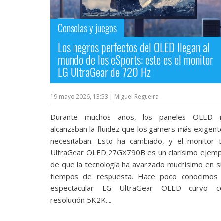
Consolas y juegos
Los negros perfectos del OLED llegan al
mundo de los eSports: este es el monitor
LG UltraGear de 720 Hz
19 mayo 2026, 13:53
| Miguel Regueira
Durante muchos años, los paneles OLED 
alcanzaban la fluidez que los gamers más exigent
necesitaban. Esto ha cambiado, y el monitor 
UltraGear OLED 27GX790B es un clarísimo ejemp
de que la tecnología ha avanzado muchísimo en s
tiempos de respuesta. Hace poco conocimos 
espectacular LG UltraGear OLED curvo c
resolución 5K2K‎....