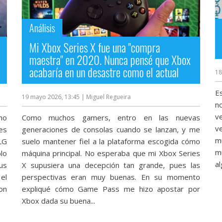
Análisis
Mi Xbox Series X fue una "compra
maestra" en 2020. Nunca pensé que Xbox
acabaría en un desastre como el actual
18
E
19 mayo 2026, 13:45
| Miguel Regueira
n
ve
no
Como muchos gamers, entro en las nuevas
v
es
generaciones de consolas cuando se lanzan, y me
m
LG
suelo mantener fiel a la plataforma escogida cómo
m
lo
máquina principal. No esperaba que mi Xbox Series
al
us
X supusiera una decepción tan grande, pues las
el
perspectivas eran muy buenas. En su momento
on
expliqué cómo Game Pass me hizo apostar por
Xbox dada su buena...