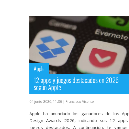
Más
temas
Sorteos
Foros
Contacto
/
Apple
Sobre
nosotros
12 apps y juegos destacados en 2026
/
según Apple
Publicidad
/
Cambiar
04 junio 2026, 11:06
| Francisco Vicente
opciones
de
Apple ha anunciado los ganadores de los App
privacidad
Design Awards 2026, indicando sus 12 apps
/
Aviso
juegos destacados. A continuación, te vamos