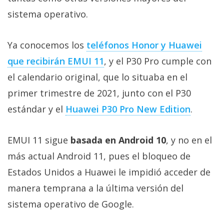
Más
sistema operativo.
temas
Ya conocemos los
teléfonos Honor y Huawei
Sorteos
que recibirán EMUI 11
, y el P30 Pro cumple con
el calendario original, que lo situaba en el
Foros
primer trimestre de 2021, junto con el P30
Contacto
estándar y el
Huawei P30 Pro New Edition
.
/
Sobre
EMUI 11 sigue
basada en Android 10
, y no en el
nosotros
más actual Android 11, pues el bloqueo de
/
Publicidad
Estados Unidos a Huawei le impidió acceder de
/
manera temprana a la última versión del
Cambiar
sistema operativo de Google.
opciones
de