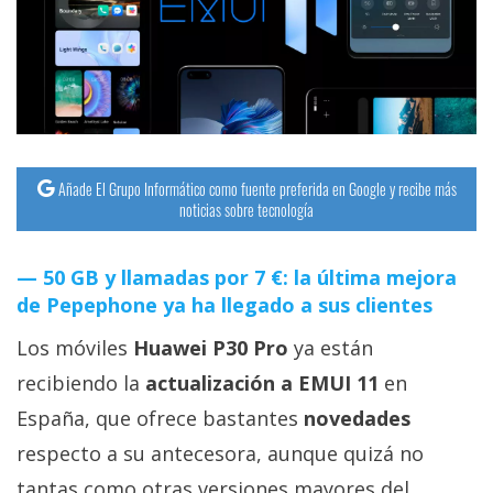
streaming
Operadores
Trucos
y
Tutoriales
Añade El Grupo Informático como fuente preferida en Google y recibe más
noticias sobre tecnología
Ciberseguridad
50 GB y llamadas por 7 €: la última mejora
de Pepephone ya ha llegado a sus clientes
Sistemas
operativos
Los móviles
Huawei P30 Pro
ya están
recibiendo la
actualización a EMUI 11
en
Profesional
España, que ofrece bastantes
novedades
respecto a su antecesora, aunque quizá no
+
tantas como otras versiones mayores del