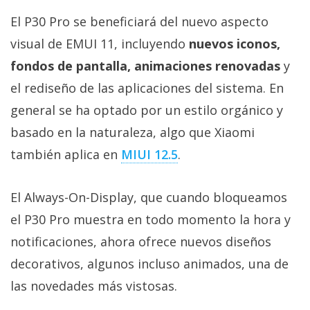
El Grupo
Informático
El P30 Pro se beneficiará del nuevo aspecto
(CC) 2006-
2026.
Algunos
visual de EMUI 11, incluyendo
nuevos iconos,
derechos
fondos de pantalla, animaciones renovadas
y
reservados
.
el rediseño de las aplicaciones del sistema. En
general se ha optado por un estilo orgánico y
basado en la naturaleza, algo que Xiaomi
también aplica en
MIUI 12.5
.
El Always-On-Display, que cuando bloqueamos
el P30 Pro muestra en todo momento la hora y
notificaciones, ahora ofrece nuevos diseños
decorativos, algunos incluso animados, una de
las novedades más vistosas.