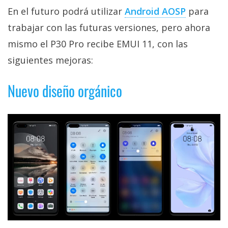
privacidad
En el futuro podrá utilizar
Android AOSP
para
/
trabajar con las futuras versiones, pero ahora
Aviso
mismo el P30 Pro recibe EMUI 11, con las
Legal
siguientes mejoras:
El medio de
comunicación
Nuevo diseño orgánico
digital donde
encontrarás
todas las
noticias sobre
tecnología,
móviles,
ordenadores,
apps,
informática,
videojuegos,
comparativas,
trucos y
tutoriales.