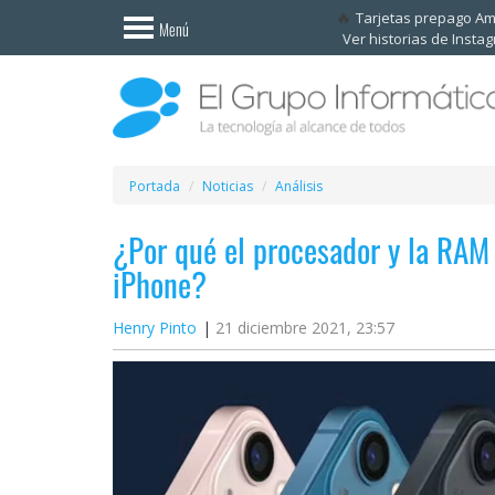
Invitado
Tarjetas prepago A
Menú
Ver historias de Insta
Iniciar
sesión /
Registrarse
Esenciales
Móviles
Portada
Noticias
Análisis
¿Por qué el procesador y la RAM
Ofertas
iPhone?
Apps
Henry Pinto
21 diciembre 2021, 23:57
Redes
sociales
Plataformas