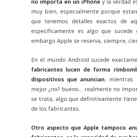
no importa en un iPhone
y la verdad 
Más
muy bien, especialmente porque esta
temas
que tenemos detalles exactos de a
Sorteos
especificamente es algo que sucede
embargo Apple se reserva, siempre, cie
Foros
En el mundo Android sucede exactamen
Contacto
fabricantes lucen de forma rimbomb
/
Sobre
dispositivos que anuncian
, mientras
nosotros
/
mejor ¿no? bueno… realmente no impor
Publicidad
se trata, algo que definitivamente tien
/
Cambiar
de los fabricantes.
opciones
de
privacidad
Otro aspecto que Apple tampoco anu
/
Aviso