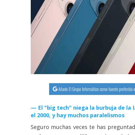
streaming
Operadores
Trucos
y
Tutoriales
Ciberseguridad
Sistemas
Añade El Grupo Informático como fuente preferida e
operativos
El "big tech" niega la burbuja de la
Profesional
el 2000, y hay muchos paralelismos
Seguro muchas veces te has pregunta
+