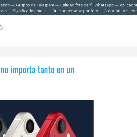
mazon
Grupos de Telegram
Calidad foto perfil WhatsApp
Aplicació
gram
Significado emojis
Buscar persona por foto
Atención al clien
 no importa tanto en un