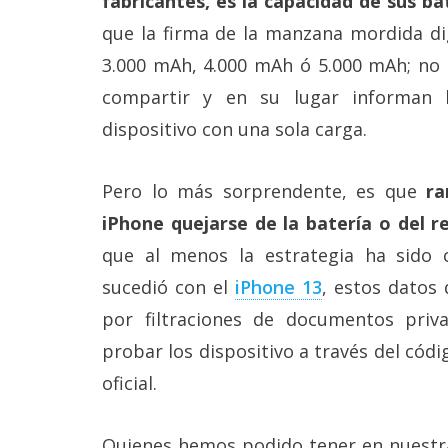
fabricantes, es la capacidad de sus ba
Legal
que la firma de la manzana mordida di
3.000 mAh, 4.000 mAh ó 5.000 mAh; no 
El medio de
comunicación
compartir y en su lugar informan l
digital donde
encontrarás
dispositivo con una sola carga.
todas las
noticias sobre
tecnología,
Pero lo más sorprendente, es que
ra
móviles,
ordenadores,
iPhone quejarse de la batería o del 
apps,
que al menos la estrategia ha sido 
informática,
videojuegos,
sucedió con el
iPhone 13
, estos datos
comparativas,
trucos y
por filtraciones de documentos pri
tutoriales.
probar los dispositivo a través del cód
El Grupo
oficial.
Informático
(CC) 2006-
2026.
Algunos
Quienes hemos podido tener en nuestr
derechos