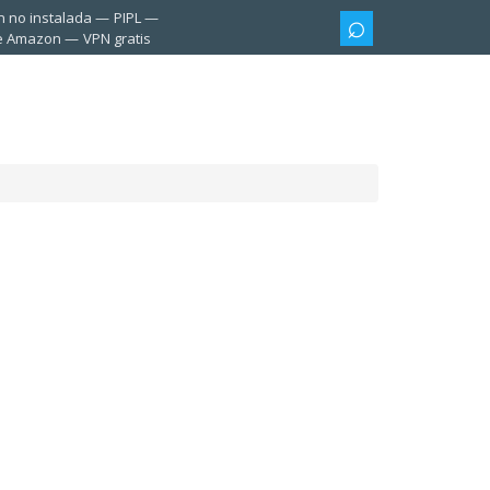
n no instalada
PIPL
te Amazon
VPN gratis