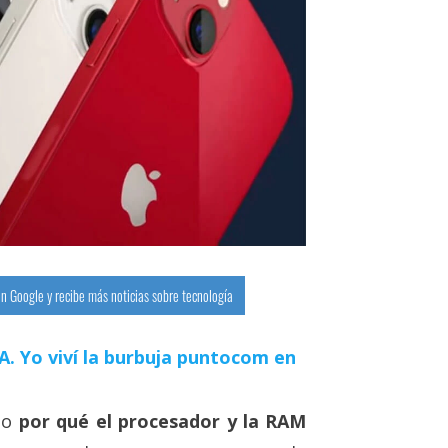
n Google y recibe más noticias sobre tecnología
 IA. Yo viví la burbuja puntocom en
do
por qué el procesador y la RAM