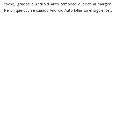
privacidad
coche, gracias a Android Auto tampoco quedan al margen.
/
Pero ¿qué ocurre cuándo Android Auto falla? En el siguiente...
Aviso
Legal
El medio de
comunicación
digital donde
encontrarás
todas las
noticias sobre
tecnología,
móviles,
ordenadores,
apps,
informática,
videojuegos,
comparativas,
trucos y
tutoriales.