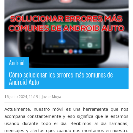
Más
temas
Sorteos
Foros
Android
Contacto
/
Cómo solucionar los errores más comunes de
Sobre
Android Auto
nosotros
/
16 junio 2024, 11:19
| Javier Moya
Publicidad
/
Actualmente, nuestro móvil es una herramienta que nos
Cambiar
acompaña constantemente y eso significa que le estamos
opciones
usando durante todo el día. Recibimos al día llamadas,
de
mensajes y alertas que, cuando nos montamos en nuestro