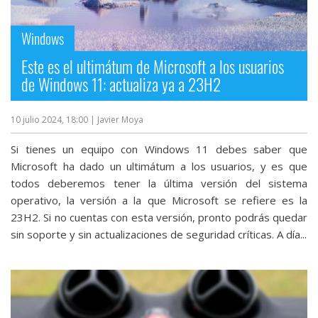
streaming
Windows
Operadores
Este es el ultimátum de Microsoft a los usuarios
de Windows 11: actualiza ya a 23H2
Trucos
y
10 julio 2024, 18:00
| Javier Moya
Tutoriales
Si tienes un equipo con Windows 11 debes saber que
Ciberseguridad
Microsoft ha dado un ultimátum a los usuarios, y es que
todos deberemos tener la última versión del sistema
operativo, la versión a la que Microsoft se refiere es la
Sistemas
23H2. Si no cuentas con esta versión, pronto podrás quedar
operativos
sin soporte y sin actualizaciones de seguridad críticas. A día...
Profesional
+