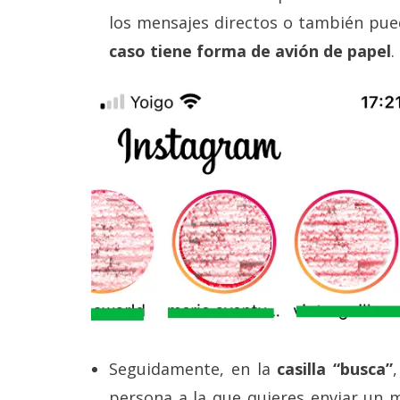
reservados
.
los mensajes directos o también pu
caso tiene forma de avión de papel
.
Seguidamente, en la
casilla “busca”
persona a la que quieres enviar un me