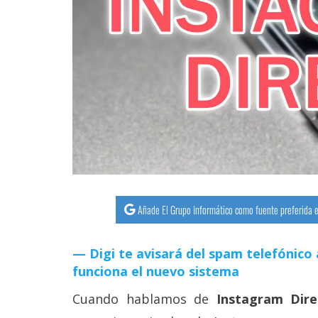
streaming
Operadores
Trucos
y
Tutoriales
Ciberseguridad
Sistemas
Añade El Grupo Informático como fuente preferida e
operativos
Digi te avisará del spam telefónico 
Profesional
funciona el nuevo sistema
Cuando hablamos de
Instagram Dire
+