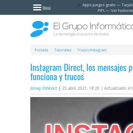
Invitado
Apps juegos gratis
Tarje
Menú
PIPL
Ver historia
Iniciar
sesión /
Registrarse
Esenciales
Móviles
Portada
Tutoriales
Trucos Instagram
Instagram Direct, los mensajes 
Ofertas
funciona y trucos
Apps
Jonay Estévez
25 abril 2021, 18:20 |
Actualizado el
Redes
sociales
Plataformas