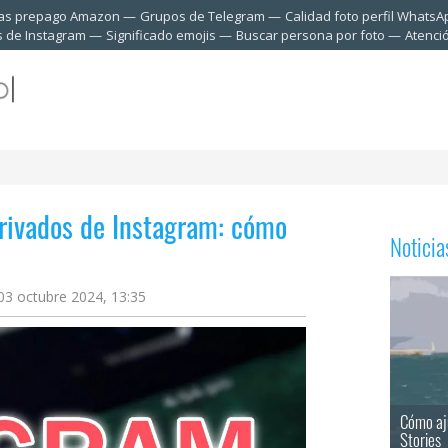
tas prepago Amazon
Grupos de Telegram
Calidad foto perfil WhatsA
s de Instagram
Significado emojis
Buscar persona por foto
Atenci
privados de Instagram: cómo
Notici
 03 octubre 2024, 13:35
Cómo aj
Stories