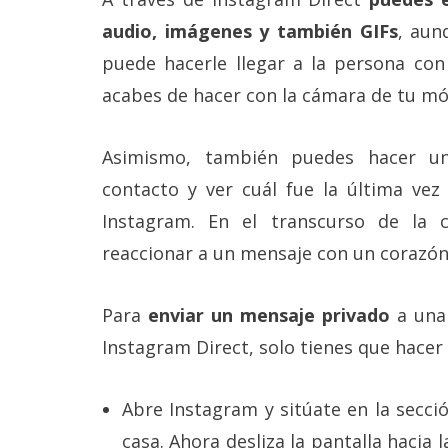
Legal
audio, imágenes y también GIFs
, aun
puede hacerle llegar a la persona co
El medio de
comunicación
acabes de hacer con la cámara de tu móv
digital donde
encontrarás
todas las
Asimismo, también puedes hacer un
noticias sobre
tecnología,
contacto y ver cuál fue la última vez
móviles,
ordenadores,
Instagram. En el transcurso de la 
apps,
reaccionar a un mensaje con un corazón
informática,
videojuegos,
comparativas,
trucos y
Para
enviar un mensaje privado
a una 
tutoriales.
Instagram Direct, solo tienes que hacer 
El Grupo
Informático
(CC) 2006-
Abre Instagram y sitúate en la secci
2026.
Algunos
casa. Ahora desliza la pantalla hacia 
derechos