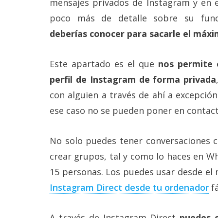
mensajes privados de Instagram y en 
Más
poco más de detalle sobre su fun
temas
deberías conocer para sacarle el máxi
Sorteos
Este apartado es el que
nos permite 
Foros
perfil de Instagram de forma privada
con alguien a través de ahí a excepció
Contacto
ese caso no se pueden poner en contact
/
Sobre
nosotros
No solo puedes tener conversaciones c
/
Publicidad
crear grupos, tal y como lo haces en W
/
Cambiar
15 personas. Los puedes usar desde el
opciones
de
Instagram Direct desde tu ordenador
fá
privacidad
/
Aviso
A través de Instagram Direct
puedes e