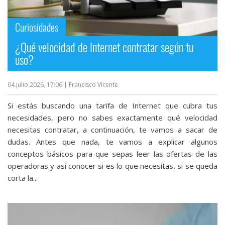
streaming
Curiosidades
Operadores
¿Qué velocidad de Internet contratar según tu
uso?
Trucos
y
04 julio 2026, 17:06
| Francisco Vicente
Tutoriales
Si estás buscando una tarifa de Internet que cubra tus
Ciberseguridad
necesidades, pero no sabes exactamente qué velocidad
necesitas contratar, a continuación, te vamos a sacar de
dudas. Antes que nada, te vamos a explicar algunos
Sistemas
conceptos básicos para que sepas leer las ofertas de las
operativos
operadoras y así conocer si es lo que necesitas, si se queda
corta la...
Profesional
+