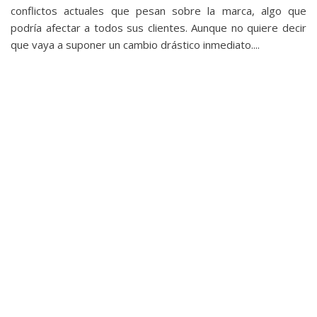
privacidad
conflictos actuales que pesan sobre la marca, algo que
/
podría afectar a todos sus clientes. Aunque no quiere decir
que vaya a suponer un cambio drástico inmediato....
Aviso
Legal
El medio de
comunicación
digital donde
encontrarás
todas las
noticias sobre
tecnología,
móviles,
ordenadores,
apps,
informática,
videojuegos,
comparativas,
trucos y
tutoriales.