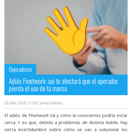
Más
temas
Sorteos
Foros
Contacto
Operadores
/
Sobre
Adiós Finetwork: así te afectará que el operador
nosotros
pierda el uso de la marca
/
Publicidad
03 julio 2026, 11:56
| Jonay Estévez
/
Cambiar
El adiós de Finetwork tal y como la conocemos podría estar
opciones
cerca. Y es que, debido a problemas de distinta índole, hay
de
cierta incertidumbre sobre cómo se van a solucionar los