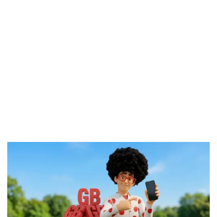
El Grupo
Informático
(CC) 2006-
2026.
Algunos
derechos
reservados
.