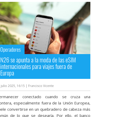
Operadores
N26 se apunta a la moda de las eSIM
internacionales para viajes fuera de
Europa
 julio 2025, 16:15
| Francisco Vicente
ermanecer conectado cuando se cruza una
rontera, especialmente fuera de la Unión Europea,
uele convertirse en un quebradero de cabeza más
omún de lo que se desearía. Por ello, el banco