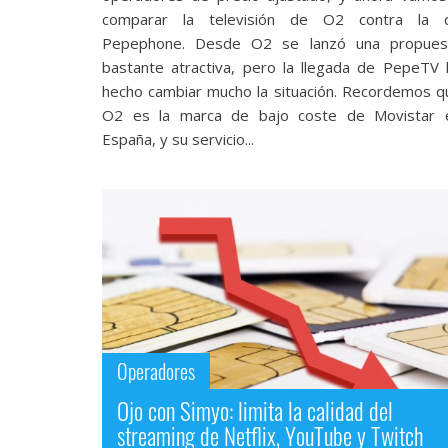
Legal
comparar la televisión de O2 contra la 
Pepephone. Desde O2 se lanzó una propues
El medio de
bastante atractiva, pero la llegada de PepeTV 
comunicación
hecho cambiar mucho la situación. Recordemos q
digital donde
O2 es la marca de bajo coste de Movistar 
encontrarás
España, y su servicio...
todas las
noticias sobre
tecnología,
móviles,
ordenadores,
apps,
informática,
videojuegos,
comparativas,
trucos y
tutoriales.
Operadores
El Grupo
Informático
Ojo con Simyo: limita la calidad del
(CC) 2006-
2026.
Algunos
streaming de Netflix, YouTube y Twitch
derechos