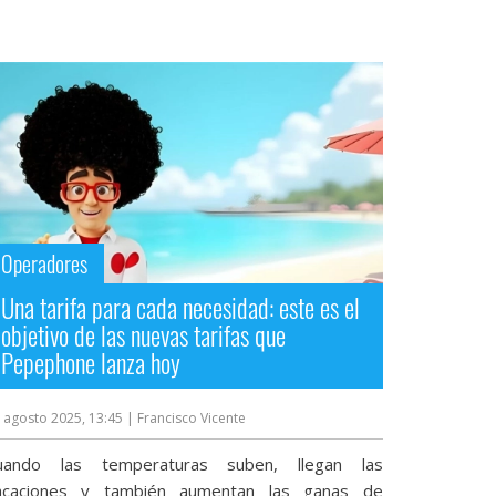
Operadores
Una tarifa para cada necesidad: este es el
objetivo de las nuevas tarifas que
Pepephone lanza hoy
 agosto 2025, 13:45
| Francisco Vicente
uando las temperaturas suben, llegan las
acaciones y también aumentan las ganas de