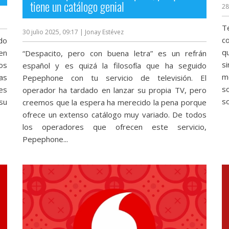
tiene un catálogo genial
28
T
30 julio 2025, 09:17
| Jonay Estévez
c
do
q
 en
“Despacito, pero con buena letra” es un refrán
s
os
español y es quizá la filosofía que ha seguido
m
as
Pepephone con tu servicio de televisión. El
s
es
operador ha tardado en lanzar su propia TV, pero
so
su
creemos que la espera ha merecido la pena porque
ofrece un extenso catálogo muy variado. De todos
los operadores que ofrecen este servicio,
Pepephone...