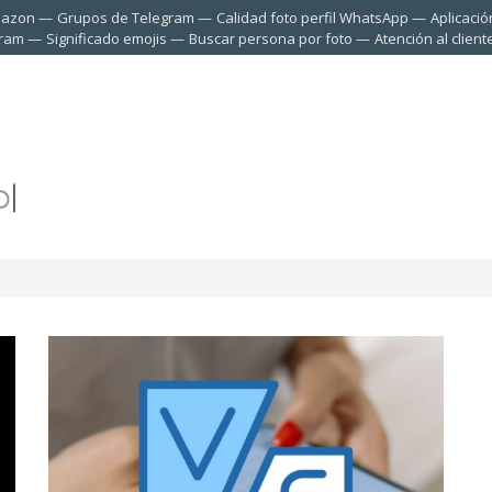
mazon
Grupos de Telegram
Calidad foto perfil WhatsApp
Aplicació
gram
Significado emojis
Buscar persona por foto
Atención al clien