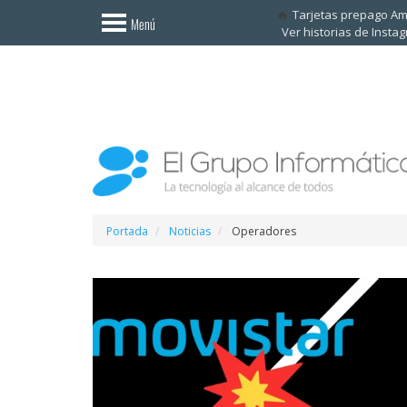
Invitado
Tarjetas prepago A
Menú
Ver historias de Insta
Iniciar
sesión /
Registrarse
Esenciales
Móviles
Ofertas
Portada
Noticias
Operadores
Apps
Redes
sociales
Plataformas