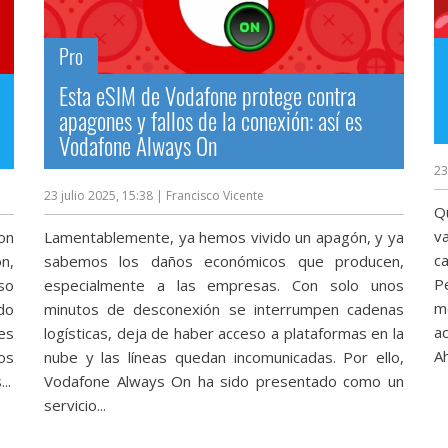
Pro
Esta eSIM de Vodafone protege contra
apagones y fallos de la conexión: así es
Vodafone Always On
23
23 julio 2025, 15:38
| Francisco Vicente
Q
va
on
Lamentablemente, ya hemos vivido un apagón, y ya
c
ón,
sabemos los daños económicos que producen,
P
so
especialmente a las empresas. Con solo unos
m
do
minutos de desconexión se interrumpen cadenas
a
es
logísticas, deja de haber acceso a plataformas en la
A
os
nube y las líneas quedan incomunicadas. Por ello,
..
Vodafone Always On ha sido presentado como un
servicio...