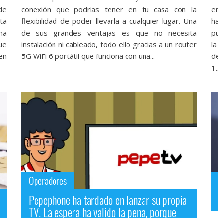
de
conexión que podrías tener en tu casa con la
e
ta
flexibilidad de poder llevarla a cualquier lugar. Una
h
ha
de sus grandes ventajas es que no necesita
pu
ue
instalación ni cableado, todo ello gracias a un router
l
en
5G WiFi 6 portátil que funciona con una...
de
1..
Operadores
Pepephone ha tardado en lanzar su propia
TV. La espera ha valido la pena, porque