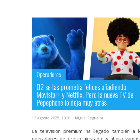
Más
temas
Sorteos
Foros
Contacto
/
Operadores
Sobre
nosotros
O2 se las prometía felices añadiendo
/
Movistar+ y Netflix. Pero la nueva TV de
Publicidad
Pepephone lo deja muy atrás
/
Cambiar
opciones
12 agosto 2025, 10:01
| Miguel Regueira
de
privacidad
La televisión premium ha llegado también a l
/
Aviso
operadores de precio ajustado, y ahora vamos