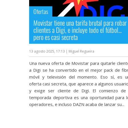
streaming
Ofertas
Operadores
Movistar tiene una tarifa brutal para robar
clientes a Digi, e incluye todo el fútbol...
Trucos
pero es casi secreta
y
Tutoriales
13 agosto 2025, 17:13
| Miguel Regueira
Una nueva oferta de Movistar para quitarle client
Ciberseguridad
a Digi se ha convertido en el mejor pack de fibr
móvil y televisión del momento. Eso sí, es u
Sistemas
oferta casi secreta, que aparece a algunos usuari
operativos
y exige ser cliente de Digi. El comienzo de 
temporada deportiva es una oportunidad para l
operadores, e incluso DAZN acaba de lanzar su...
Profesional
+