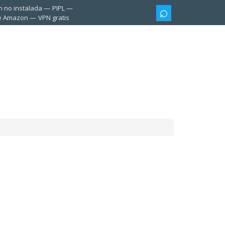
n no instalada
PIPL
te Amazon
VPN gratis