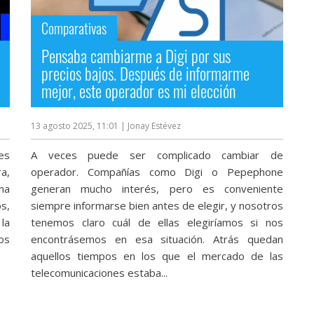
Comparativas
Pensaba cambiarme a Digi por sus
precios bajos. Después de informarme
mejor, este operador es mi elección
13 agosto 2025, 11:01
| Jonay Estévez
es
A veces puede ser complicado cambiar de
a,
operador. Compañías como Digi o Pepephone
na
generan mucho interés, pero es conveniente
os,
siempre informarse bien antes de elegir, y nosotros
la
tenemos claro cuál de ellas elegiríamos si nos
os
encontrásemos en esa situación. Atrás quedan
aquellos tiempos en los que el mercado de las
telecomunicaciones estaba...