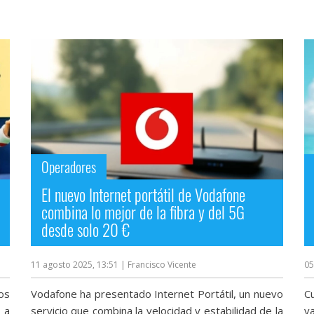
Operadores
El nuevo Internet portátil de Vodafone
combina lo mejor de la fibra y del 5G
desde solo 20 €
11 agosto 2025, 13:51
| Francisco Vicente
05
os
Vodafone ha presentado Internet Portátil, un nuevo
C
 a
servicio que combina la velocidad y estabilidad de la
v