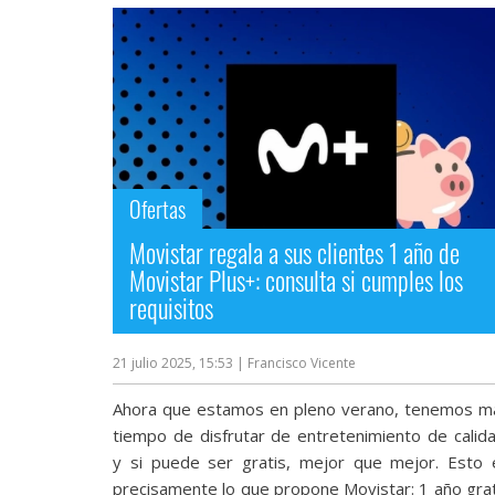
Ofertas
Movistar regala a sus clientes 1 año de
Movistar Plus+: consulta si cumples los
requisitos
21 julio 2025, 15:53
| Francisco Vicente
Ahora que estamos en pleno verano, tenemos m
tiempo de disfrutar de entretenimiento de calida
y si puede ser gratis, mejor que mejor. Esto 
precisamente lo que propone Movistar: 1 año grat