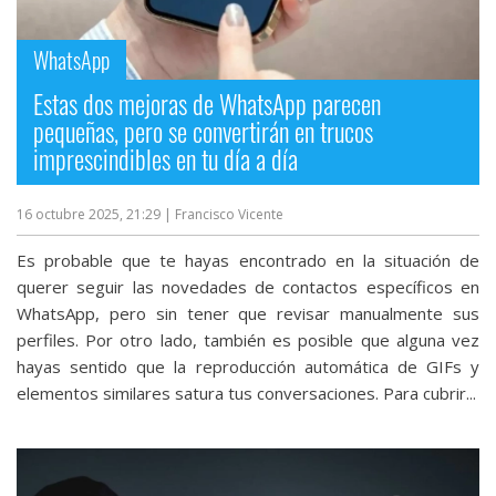
streaming
WhatsApp
Operadores
Estas dos mejoras de WhatsApp parecen
pequeñas, pero se convertirán en trucos
Trucos
imprescindibles en tu día a día
y
Tutoriales
16 octubre 2025, 21:29
| Francisco Vicente
Ciberseguridad
Es probable que te hayas encontrado en la situación de
querer seguir las novedades de contactos específicos en
WhatsApp, pero sin tener que revisar manualmente sus
Sistemas
perfiles. Por otro lado, también es posible que alguna vez
operativos
hayas sentido que la reproducción automática de GIFs y
elementos similares satura tus conversaciones. Para cubrir...
Profesional
+