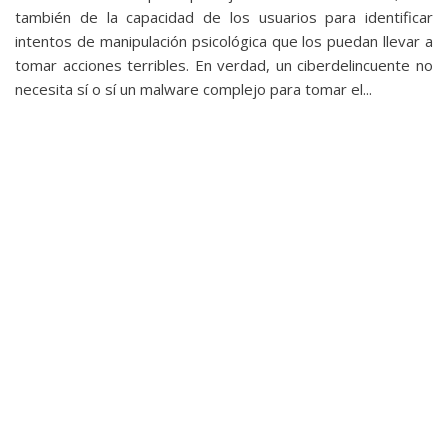
privacidad
también de la capacidad de los usuarios para identificar
/
intentos de manipulación psicológica que los puedan llevar a
Aviso
tomar acciones terribles. En verdad, un ciberdelincuente no
Legal
necesita sí o sí un malware complejo para tomar el...
El medio de
comunicación
digital donde
encontrarás
todas las
noticias sobre
tecnología,
móviles,
ordenadores,
apps,
informática,
videojuegos,
comparativas,
trucos y
tutoriales.