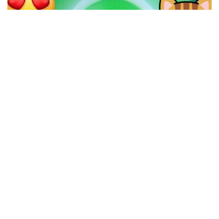
WhatsApp
Los stickers de WhatsApp son geniales. Con esta
mejora, será incluso más cómodo crearlos y
enviarlos
03 septiembre 2025, 12:00
| Sergio Martín
Los stickers están más de moda que nunca, y WhatsApp va
a dar la posibilidad a los usuarios de crear y guardar stickers
en tan solo un paso. Una función muy demandada y que hará