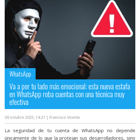
Más
temas
Sorteos
Foros
Contacto
WhatsApp
/
Sobre
Va a por tu lado más emocional: esta nueva estafa
nosotros
en WhatsApp roba cuentas con una técnica muy
/
efectiva
Publicidad
/
09 octubre 2025, 14:27
| Francisco Vicente
Cambiar
opciones
La seguridad de tu cuenta de WhatsApp no depende
de
únicamente de lo que la protejan sus desarrolladores, sino