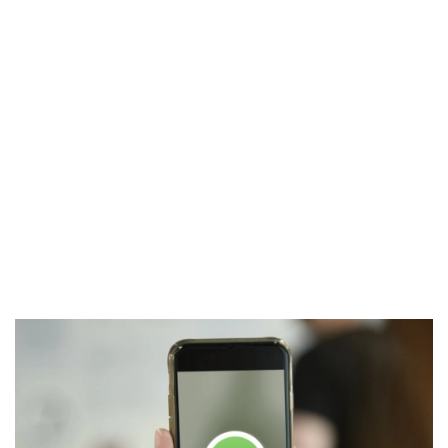
El Grupo
Informático
(CC) 2006-
2026.
Algunos
derechos
reservados
.