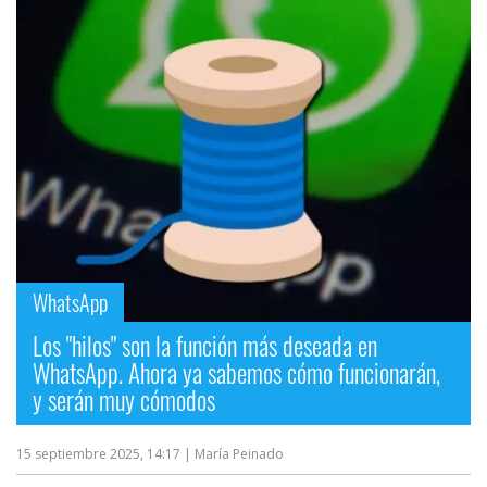
WhatsApp
Los "hilos" son la función más deseada en
WhatsApp. Ahora ya sabemos cómo funcionarán,
y serán muy cómodos
15 septiembre 2025, 14:17
| María Peinado