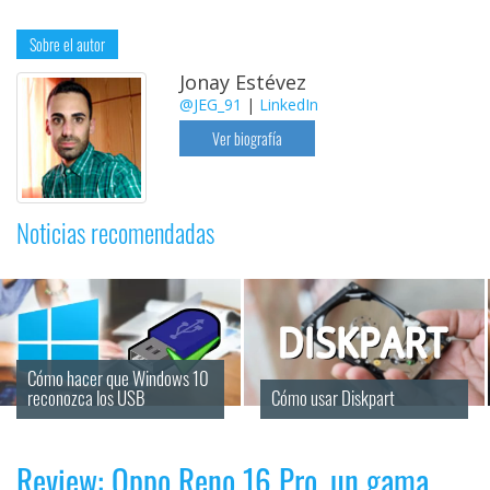
Sobre el autor
Jonay Estévez
@JEG_91
|
LinkedIn
Ver biografía
Noticias recomendadas
Cómo hacer que Windows 10 
reconozca los USB
Cómo usar Diskpart
Review: Oppo Reno 16 Pro, un gama