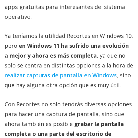
Más
apps gratuitas para interesantes del sistema
temas
operativo.
Sorteos
Ya teníamos la utilidad Recortes en Windows 10,
pero
en Windows 11 ha sufrido una evolución
Foros
a mejor y ahora es más completa
, ya que no
solo se centra en distintas opciones a la hora de
Contacto
/
realizar capturas de pantalla en Windows
, sino
Sobre
que hay alguna otra opción que es muy útil.
nosotros
/
Publicidad
Con Recortes no solo tendrás diversas opciones
/
para hacer una captura de pantalla, sino que
Cambiar
ahora también es posible
grabar la pantalla
opciones
completa o una parte del escritorio de
de