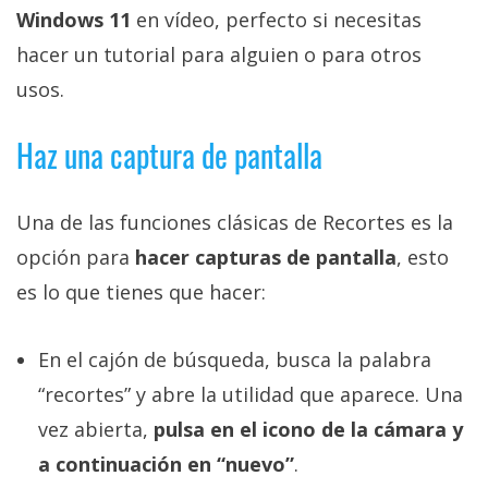
privacidad
Windows 11
en vídeo, perfecto si necesitas
/
hacer un tutorial para alguien o para otros
Aviso
usos.
Legal
Haz una captura de pantalla
El medio de
comunicación
digital donde
Una de las funciones clásicas de Recortes es la
encontrarás
todas las
opción para
hacer capturas de pantalla
, esto
noticias sobre
tecnología,
es lo que tienes que hacer:
móviles,
ordenadores,
apps,
En el cajón de búsqueda, busca la palabra
informática,
videojuegos,
“recortes” y abre la utilidad que aparece. Una
comparativas,
vez abierta,
pulsa en el icono de la cámara y
trucos y
tutoriales.
a continuación en “nuevo”
.