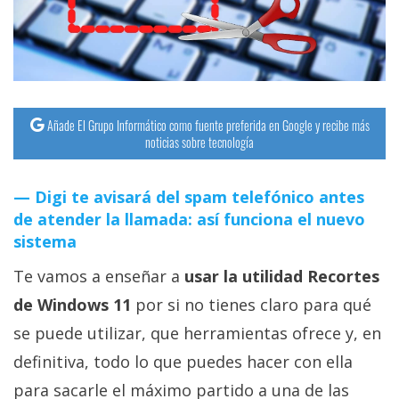
streaming
Operadores
Trucos
Añade El Grupo Informático como fuente preferida en Google y recibe más
y
noticias sobre tecnología
Tutoriales
Digi te avisará del spam telefónico antes
Ciberseguridad
de atender la llamada: así funciona el nuevo
sistema
Sistemas
Te vamos a enseñar a
usar la utilidad Recortes
operativos
de Windows 11
por si no tienes claro para qué
Profesional
se puede utilizar, que herramientas ofrece y, en
definitiva, todo lo que puedes hacer con ella
+
para sacarle el máximo partido a una de las