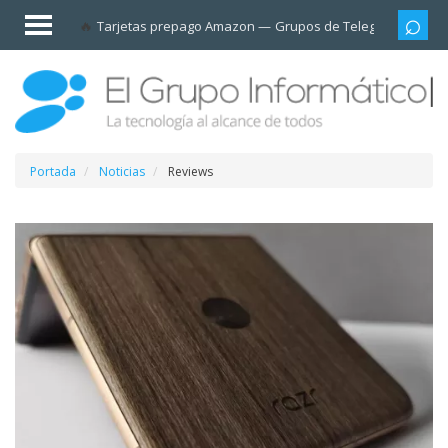
Invitado
Tarjetas prepago Amazon
Grupos de Telegram
Cali
Iniciar
sesión /
Registrarse
Esenciales
Móviles
Portada
Noticias
Reviews
Ofertas
Apps
Redes
sociales
Plataformas