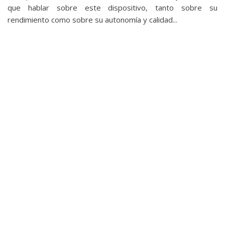
privacidad
que hablar sobre este dispositivo, tanto sobre su
/
rendimiento como sobre su autonomía y calidad...
Aviso
Legal
El medio de
comunicación
digital donde
encontrarás
todas las
noticias sobre
tecnología,
móviles,
ordenadores,
apps,
informática,
videojuegos,
comparativas,
trucos y
tutoriales.