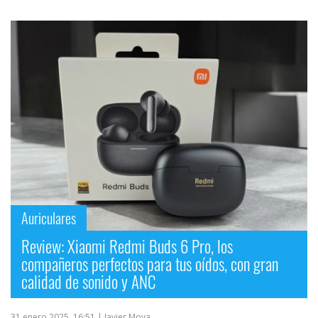
Auriculares
Review: Xiaomi Redmi Buds 6 Pro, los
compañeros perfectos para tus oídos, con gran
calidad de sonido y ANC
31 enero 2025, 16:51
| Javier Moya