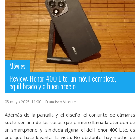
Más
temas
Sorteos
Foros
Móviles
Contacto
/
Review: Honor 400 Lite, un móvil completo,
Sobre
equilibrado y a buen precio
nosotros
/
05 mayo 2025, 11:00
| Francisco Vicente
Publicidad
/
Además de la pantalla y el diseño, el conjunto de cámaras
Cambiar
suele ser una de las cosas que primero llama la atención de
opciones
un smartphone, y, sin duda alguna, el del Honor 400 Lite, es
de
uno que hace levantar la vista. No obstante, hay mucho de