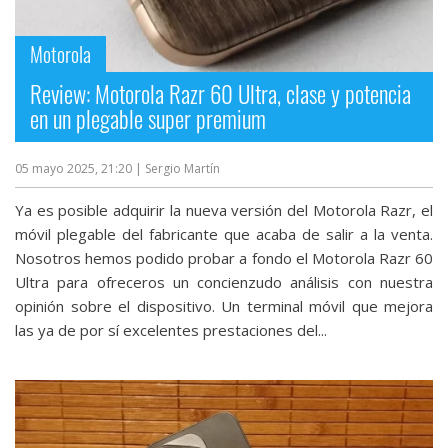
streaming
Motorola
Operadores
Review: Motorola Razr 60 Ultra, clase y potencia
en un plegable super premium
Trucos
y
05 mayo 2025, 21:20
| Sergio Martín
Tutoriales
Ya es posible adquirir la nueva versión del Motorola Razr, el
Ciberseguridad
móvil plegable del fabricante que acaba de salir a la venta.
Nosotros hemos podido probar a fondo el Motorola Razr 60
Ultra para ofreceros un concienzudo análisis con nuestra
Sistemas
opinión sobre el dispositivo. Un terminal móvil que mejora
operativos
las ya de por sí excelentes prestaciones del...
Profesional
+