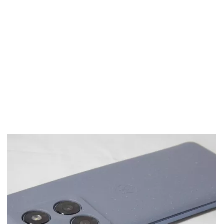
El Grupo
Informático
(CC) 2006-
2026.
Algunos
derechos
reservados
.