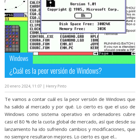
Más
temas
Sorteos
Foros
Windows
Contacto
¿Cuál es la peor versión de Windows?
/
Sobre
20 enero 2024, 11:07
| Henry Pinto
nosotros
/
Te vamos a contar cuál es la peor versión de Windows que
Publicidad
ha salido al mercado y por qué. Lo cierto es que el uso de
/
Windows como sistema operativo en ordenadores cubre
Cambiar
casi el 80 % de la cuota global de mercado, así que desde su
opciones
lanzamiento ha ido sufriendo cambios y modificaciones, que
de
no siempre resultaron mejores. Lo cierto es que el...