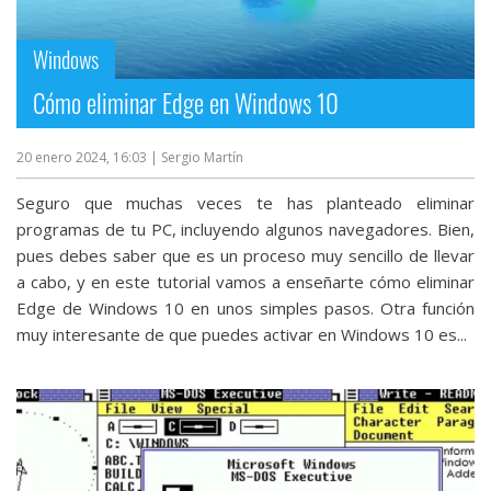
streaming
Windows
Operadores
Cómo eliminar Edge en Windows 10
Trucos
y
20 enero 2024, 16:03
| Sergio Martín
Tutoriales
Seguro que muchas veces te has planteado eliminar
programas de tu PC, incluyendo algunos navegadores. Bien,
Ciberseguridad
pues debes saber que es un proceso muy sencillo de llevar
a cabo, y en este tutorial vamos a enseñarte cómo eliminar
Edge de Windows 10 en unos simples pasos. Otra función
Sistemas
muy interesante de que puedes activar en Windows 10 es...
operativos
Profesional
+