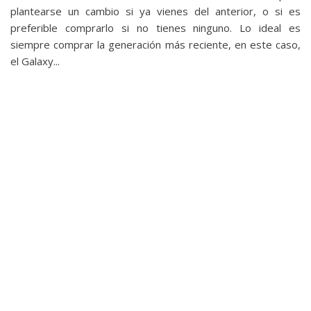
privacidad
plantearse un cambio si ya vienes del anterior, o si es
/
preferible comprarlo si no tienes ninguno. Lo ideal es
Aviso
siempre comprar la generación más reciente, en este caso,
el Galaxy...
Legal
El medio de
comunicación
digital donde
encontrarás
todas las
noticias sobre
tecnología,
móviles,
ordenadores,
apps,
informática,
videojuegos,
comparativas,
trucos y
tutoriales.