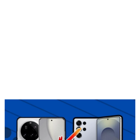
El Grupo
Informático
(CC) 2006-
2026.
Algunos
derechos
reservados
.