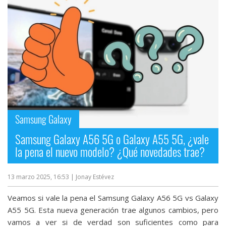
Más
temas
Sorteos
Foros
Contacto
Samsung Galaxy
/
Sobre
Samsung Galaxy A56 5G o Galaxy A55 5G, ¿vale
nosotros
la pena el nuevo modelo? ¿Qué novedades trae?
/
Publicidad
13 marzo 2025, 16:53
| Jonay Estévez
/
Cambiar
Veamos si vale la pena el Samsung Galaxy A56 5G vs Galaxy
opciones
A55 5G. Esta nueva generación trae algunos cambios, pero
de
vamos a ver si de verdad son suficientes como para