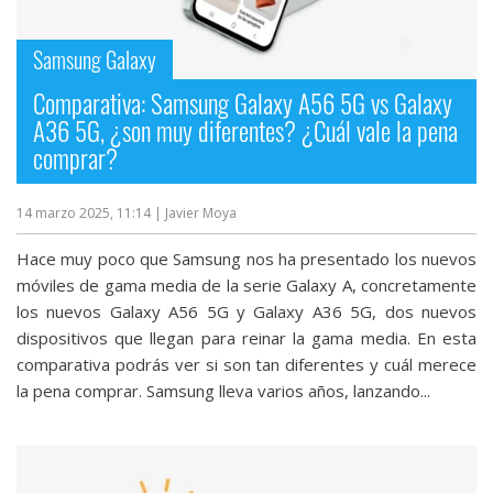
streaming
Samsung Galaxy
Operadores
Comparativa: Samsung Galaxy A56 5G vs Galaxy
A36 5G, ¿son muy diferentes? ¿Cuál vale la pena
Trucos
comprar?
y
Tutoriales
14 marzo 2025, 11:14
| Javier Moya
Ciberseguridad
Hace muy poco que Samsung nos ha presentado los nuevos
móviles de gama media de la serie Galaxy A, concretamente
los nuevos Galaxy A56 5G y Galaxy A36 5G, dos nuevos
Sistemas
dispositivos que llegan para reinar la gama media. En esta
operativos
comparativa podrás ver si son tan diferentes y cuál merece
la pena comprar. Samsung lleva varios años, lanzando...
Profesional
+