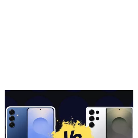
El Grupo
Informático
(CC) 2006-
2026.
Algunos
derechos
reservados
.