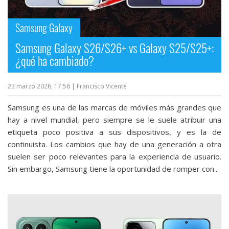
streaming
Samsung Galaxy
Operadores
Samsung Galaxy S26/S26+ vs Galaxy S25/S25+:
¿qué ha cambiado?
Trucos
y
23 marzo 2026, 17:56
| Francisco Vicente
Tutoriales
Samsung es una de las marcas de móviles más grandes que
Ciberseguridad
hay a nivel mundial, pero siempre se le suele atribuir una
etiqueta poco positiva a sus dispositivos, y es la de
continuista. Los cambios que hay de una generación a otra
Sistemas
suelen ser poco relevantes para la experiencia de usuario.
operativos
Sin embargo, Samsung tiene la oportunidad de romper con...
Profesional
+