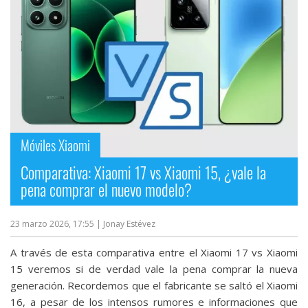
Más
temas
Sorteos
Foros
Móviles Xiaomi
Contacto
/
Comparativa: Xiaomi 17 vs Xiaomi 15, ¿vale la
Sobre
pena comprar el nuevo modelo?
nosotros
/
23 marzo 2026, 17:55
| Jonay Estévez
Publicidad
/
A través de esta comparativa entre el Xiaomi 17 vs Xiaomi
Cambiar
15 veremos si de verdad vale la pena comprar la nueva
opciones
generación. Recordemos que el fabricante se saltó el Xiaomi
de
16, a pesar de los intensos rumores e informaciones que