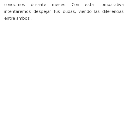
privacidad
conocimos durante meses. Con esta comparativa
/
intentaremos despejar tus dudas, viendo las diferencias
entre ambos...
Aviso
Legal
El medio de
comunicación
digital donde
encontrarás
todas las
noticias sobre
tecnología,
móviles,
ordenadores,
apps,
informática,
videojuegos,
comparativas,
trucos y
tutoriales.