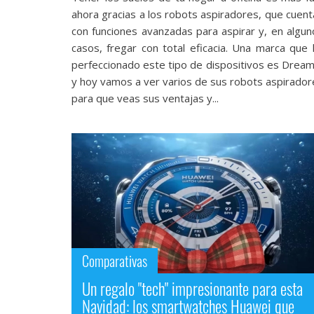
Legal
ahora gracias a los robots aspiradores, que cuent
con funciones avanzadas para aspirar y, en algun
El medio de
casos, fregar con total eficacia. Una marca que 
comunicación
perfeccionado este tipo de dispositivos es Dream
digital donde
y hoy vamos a ver varios de sus robots aspirador
encontrarás
para que veas sus ventajas y...
todas las
noticias sobre
tecnología,
móviles,
ordenadores,
apps,
informática,
videojuegos,
comparativas,
trucos y
tutoriales.
Comparativas
El Grupo
Informático
Un regalo "tech" impresionante para esta
(CC) 2006-
2026.
Algunos
Navidad: los smartwatches Huawei que
derechos