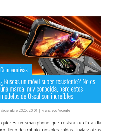
Comparativas
¿Buscas un móvil super resistente? No es
una marca muy conocida, pero estos
modelos de Oscal son increíbles
 diciembre 2025, 20:01
| Francisco Vicente
i quieres un smartphone que resista tu día a día
ro, lleno de trabajo, posibles caídas, lluvia y otras