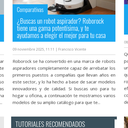
Comparativas
¿Buscas un robot aspirador? Roborock
tiene una gama potentísima, y te
ayudamos a elegir el mejor para tu casa
08
09 noviembre 2025, 11:11
| Francisco Vicente
Q
p
gar
Roborock se ha convertido en una marca de robots
u
te
aspiradores completamente capaz de arrebatar los
q
os
primeros puestos a compañías que llevan años en
r
so
este sector, y lo ha hecho a base de sacar modelos
e
as
innovadores y de calidad. Si buscas uno para tu
c
na
hogar u oficina, a continuación te mostramos varios
de
..
modelos de su amplio catálogo para que te...
TUTORIALES RECOMENDADOS