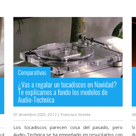
Comparativas
¿Vas a regalar un tocadiscos en Navidad?
Te explicamos a fondo los modelos de
Audio-Technica
07 diciembre 2025, 20:12
| Francisco Vicente
06
Los tocadiscos parecen cosa del pasado, pero
S
Audio-Technica se ha empeñado en resucitarlos con
du
il