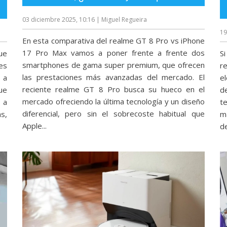
03 diciembre 2025, 10:16
| Miguel Regueira
19
En esta comparativa del realme GT 8 Pro vs iPhone
17 Pro Max vamos a poner frente a frente dos
ue
S
smartphones de gama super premium, que ofrecen
es
re
las prestaciones más avanzadas del mercado. El
 a
e
reciente realme GT 8 Pro busca su hueco en el
ue
d
mercado ofreciendo la última tecnología y un diseño
 a
t
diferencial, pero sin el sobrecoste habitual que
as,
m
Apple...
d