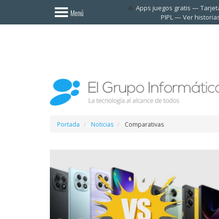
Invitado
Apps juegos gratis
Tarje
Menú
PIPL
Ver historia
Iniciar
sesión /
Registrarse
Esenciales
Móviles
Ofertas
Portada
Noticias
Comparativas
Apps
Redes
sociales
Plataformas