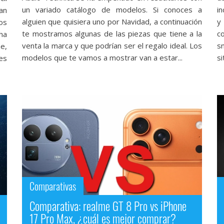
un variado catálogo de modelos. Si conoces a
i
an
alguien que quisiera uno por Navidad, a continuación
y 
os
te mostramos algunas de las piezas que tiene a la
c
ha
venta la marca y que podrían ser el regalo ideal. Los
s
e,
modelos que te vamos a mostrar van a estar...
si
es
Comparativas
Comparativa: realme GT 8 Pro vs iPhone
17 Pro Max, ¿cuál es mejor comprar?