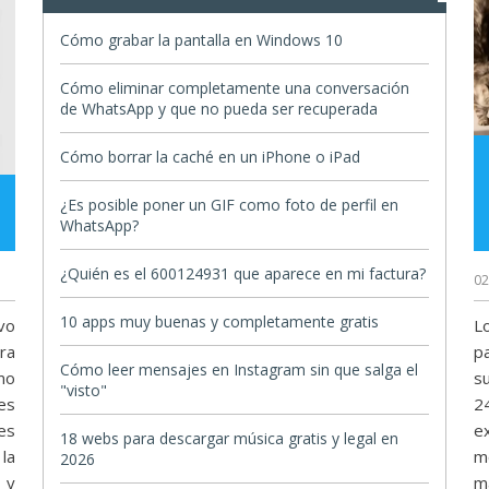
Cómo grabar la pantalla en Windows 10
Cómo eliminar completamente una conversación
de WhatsApp y que no pueda ser recuperada
Cómo borrar la caché en un iPhone o iPad
¿Es posible poner un GIF como foto de perfil en
WhatsApp?
¿Quién es el 600124931 que aparece en mi factura?
02
10 apps muy buenas y completamente gratis
vo
L
ra
pa
Cómo leer mensajes en Instagram sin que salga el
mo
s
"visto"
es
2
es
e
18 webs para descargar música gratis y legal en
la
m
2026
 y
m