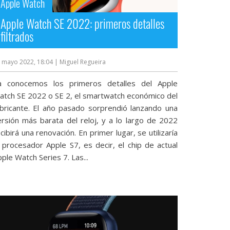
Apple Watch
Apple Watch SE 2022: primeros detalles
filtrados
 mayo 2022, 18:04
| Miguel Regueira
a conocemos los primeros detalles del Apple
atch SE 2022 o SE 2, el smartwatch económico del
abricante. El año pasado sorprendió lanzando una
ersión más barata del reloj, y a lo largo de 2022
cibirá una renovación. En primer lugar, se utilizaría
l procesador Apple S7, es decir, el chip de actual
ple Watch Series 7. Las...