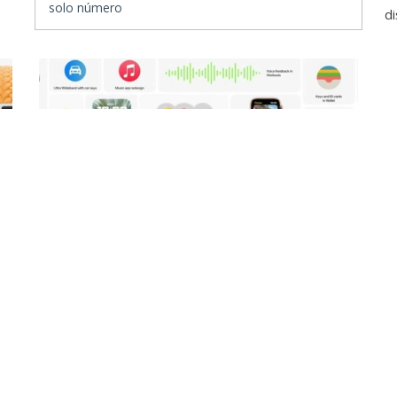
solo número
di
Apple Watch
watchOS 8: Las novedades que llegan
para el Apple Watch
07 junio 2021, 23:06
| César Salza
ha
La nueva versión del sistema operativo para los
 y
smartwatch de Apple, watchOS 8, también está aquí