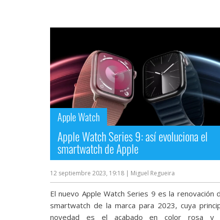
Más
temas
Sorteos
Foros
Contacto
/
Apple Watch
Sobre
nosotros
Apple Watch Series 9: así evoluciona el
/
smartwatch de Apple
Publicidad
/
Cambiar
12 septiembre 2023, 19:18
| Miguel Regueira
opciones
de
El nuevo Apple Watch Series 9 es la renovación d
privacidad
smartwatch de la marca para 2023, cuya princip
/
Aviso
novedad es el acabado en color rosa y 