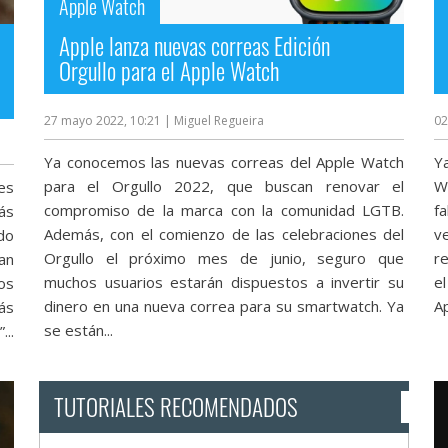
Apple Watch
Apple lanza nuevas correas Edición
Orgullo para el Apple Watch
27 mayo 2022, 10:21
| Miguel Regueira
02
Ya conocemos las nuevas correas del Apple Watch
Y
para el Orgullo 2022, que buscan renovar el
W
es
compromiso de la marca con la comunidad LGTB.
f
ás
Además, con el comienzo de las celebraciones del
v
do
Orgullo el próximo mes de junio, seguro que
re
an
muchos usuarios estarán dispuestos a invertir su
e
os
dinero en una nueva correa para su smartwatch. Ya
Ap
rás
se están...
..
TUTORIALES RECOMENDADOS