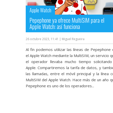
streaming
Apple Watch
Operadores
Pepephone ya ofrece MultiSIM para el
Apple Watch: así funciona
Trucos
y
26 octubre 2023, 11:41
| Miguel Regueira
Tutoriales
Al fin podemos utilizar las líneas de Pepephone 
el Apple Watch mediante la MultiSIM, un servicio 
Ciberseguridad
el operador llevaba mucho tiempo solicitando
Apple. Compartiremos la tarifa de datos, y tambi
Sistemas
las llamadas, entre el móvil principal y la línea 
operativos
MultiSIM del Apple Watch. Hace más de un año q
Pepephone es uno de los operadores...
Profesional
+