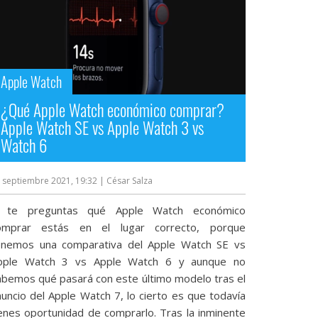
Apple Watch
¿Qué Apple Watch económico comprar?
Apple Watch SE vs Apple Watch 3 vs
Watch 6
 septiembre 2021, 19:32
| César Salza
i te preguntas qué Apple Watch económico
omprar estás en el lugar correcto, porque
enemos una comparativa del Apple Watch SE vs
pple Watch 3 vs Apple Watch 6 y aunque no
abemos qué pasará con este último modelo tras el
nuncio del Apple Watch 7, lo cierto es que todavía
ienes oportunidad de comprarlo. Tras la inminente