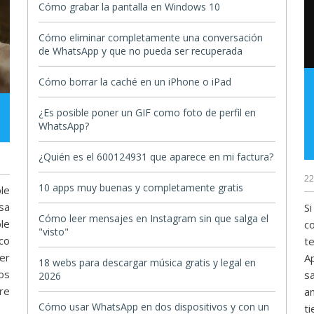
Cómo grabar la pantalla en Windows 10
Cómo eliminar completamente una conversación
de WhatsApp y que no pueda ser recuperada
Cómo borrar la caché en un iPhone o iPad
¿Es posible poner un GIF como foto de perfil en
WhatsApp?
¿Quién es el 600124931 que aparece en mi factura?
22
10 apps muy buenas y completamente gratis
le
sa
S
Cómo leer mensajes en Instagram sin que salga el
le
c
"visto"
co
t
er
A
18 webs para descargar música gratis y legal en
os
s
2026
re
a
Cómo usar WhatsApp en dos dispositivos y con un
t