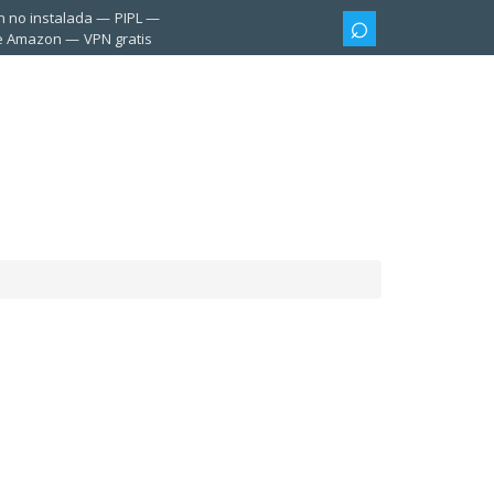
n no instalada
PIPL
te Amazon
VPN gratis