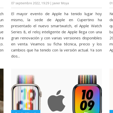
07 septiembre 2022, 19:29
| Javier Moya
01
ch
El mayor evento de Apple ha tenido lugar hoy
N
un
mismo, la sede de Apple en Cupertino ha
d
en
presentado el nuevo smartwatch, el Apple Watch
q
ue
Series 8, el reloj inteligente de Apple llega con una
b
ra
gran renovación y con varias versiones disponibles
2
o.
en venta. Veamos su ficha técnica, precio y los
m
en
cambios que ha tenido con la versión actual. Ya son
Ap
dos...