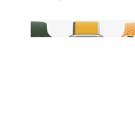
Apple Watch
Apple Watch Series 7 es oficial: el primer
gran rediseño del smartwatch
14 septiembre 2021, 19:30
| Javier Moya
Como cada mes de septiembre, Apple nos 
presentado nuevos dispositivos para acabar