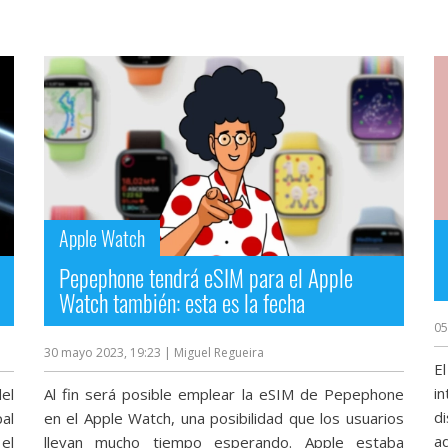
Apple Watch
Pepephone tendrá eSIM para el Apple
Watch también: esta es la fecha
05
30 mayo 2023, 19:23
| Miguel Regueira
E
i
el
Al fin será posible emplear la eSIM de Pepephone
d
al
en el Apple Watch, una posibilidad que los usuarios
a
el
llevan mucho tiempo esperando. Apple estaba