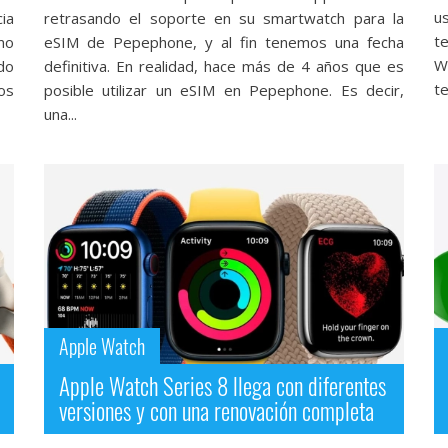
u
ia
retrasando el soporte en su smartwatch para la
t
mo
eSIM de Pepephone, y al fin tenemos una fecha
W
do
definitiva. En realidad, hace más de 4 años que es
t
os
posible utilizar un eSIM en Pepephone. Es decir,
una...
Apple Watch
Apple Watch Series 8 llega con diferentes
versiones y con una renovación completa