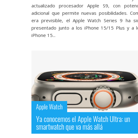
Legal
actualizado procesador Apple S9, con potenc
adicional que permite nuevas posibilidades. Co
El medio de
era previsible, el Apple Watch Series 9 ha si
comunicación
presentado junto a los iPhone 15/15 Plus y a l
digital donde
iPhone 15...
encontrarás
todas las
noticias sobre
tecnología,
móviles,
ordenadores,
apps,
informática,
videojuegos,
comparativas,
trucos y
tutoriales.
Apple Watch
El Grupo
Ya conocemos el Apple Watch Ultra: un
Informático
smartwatch que va más allá
(CC) 2006-
2026.
Algunos
derechos