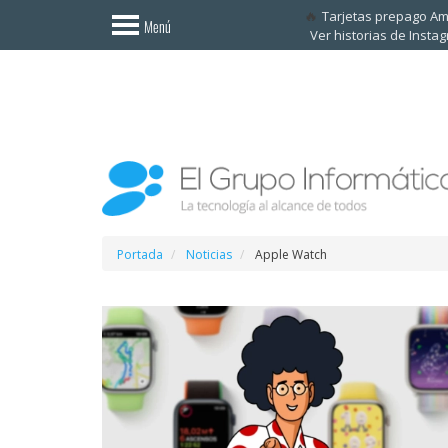
Invitado
Tarjetas prepago A
Menú
Ver historias de Insta
Iniciar
sesión /
Registrarse
Esenciales
Móviles
Ofertas
Portada
Noticias
Apple Watch
Apps
Redes
sociales
Plataformas