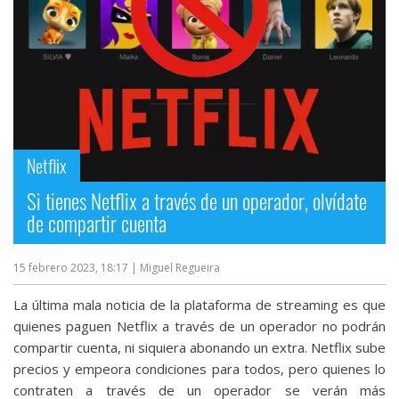
Más
temas
Sorteos
Foros
Netflix
Contacto
Si tienes Netflix a través de un operador, olvídate
/
de compartir cuenta
Sobre
nosotros
15 febrero 2023, 18:17
| Miguel Regueira
/
Publicidad
La última mala noticia de la plataforma de streaming es que
/
quienes paguen Netflix a través de un operador no podrán
Cambiar
compartir cuenta, ni siquiera abonando un extra. Netflix sube
opciones
precios y empeora condiciones para todos, pero quienes lo
de
contraten a través de un operador se verán más