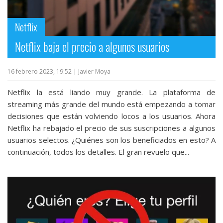
streaming
Netflix
Operadores
Netflix baja el precio a algunos usuarios
Trucos
y
16 febrero 2023, 19:52
| Javier Moya
Tutoriales
Netflix la está liando muy grande. La plataforma de
streaming más grande del mundo está empezando a tomar
Ciberseguridad
decisiones que están volviendo locos a los usuarios. Ahora
Netflix ha rebajado el precio de sus suscripciones a algunos
usuarios selectos. ¿Quiénes son los beneficiados en esto? A
Sistemas
continuación, todos los detalles. El gran revuelo que...
operativos
Profesional
+