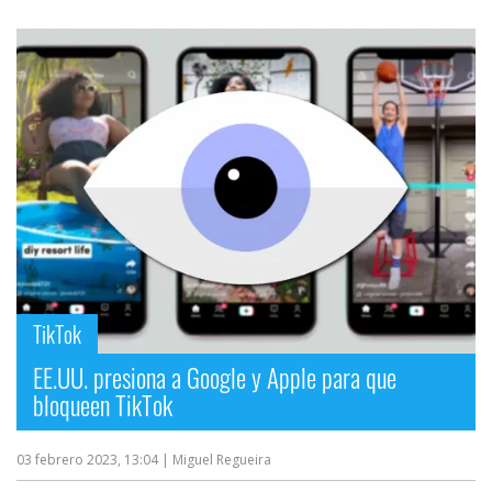
TikTok
EE.UU. presiona a Google y Apple para que
bloqueen TikTok
03 febrero 2023, 13:04
| Miguel Regueira