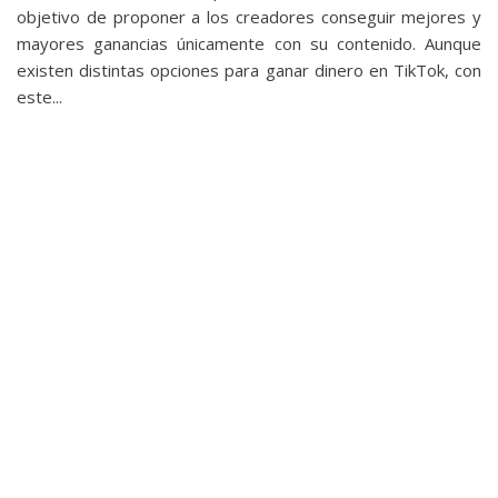
privacidad
objetivo de proponer a los creadores conseguir mejores y
/
mayores ganancias únicamente con su contenido. Aunque
existen distintas opciones para ganar dinero en TikTok, con
Aviso
este...
Legal
El medio de
comunicación
digital donde
encontrarás
todas las
noticias sobre
tecnología,
móviles,
ordenadores,
apps,
informática,
videojuegos,
comparativas,
trucos y
tutoriales.