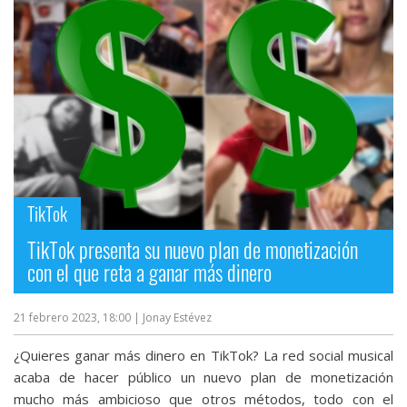
Más
temas
Sorteos
Foros
Contacto
TikTok
/
Sobre
TikTok presenta su nuevo plan de monetización
nosotros
con el que reta a ganar más dinero
/
Publicidad
21 febrero 2023, 18:00
| Jonay Estévez
/
Cambiar
¿Quieres ganar más dinero en TikTok? La red social musical
opciones
acaba de hacer público un nuevo plan de monetización
de
mucho más ambicioso que otros métodos, todo con el