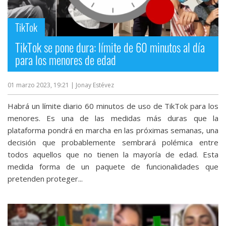
streaming
TikTok
Operadores
TikTok se pone dura: límite de 60 minutos al día
para los menores de edad
Trucos
y
01 marzo 2023, 19:21
| Jonay Estévez
Tutoriales
Habrá un límite diario 60 minutos de uso de TikTok para los
Ciberseguridad
menores. Es una de las medidas más duras que la
plataforma pondrá en marcha en las próximas semanas, una
decisión que probablemente sembrará polémica entre
Sistemas
todos aquellos que no tienen la mayoría de edad. Esta
operativos
medida forma de un paquete de funcionalidades que
pretenden proteger...
Profesional
+