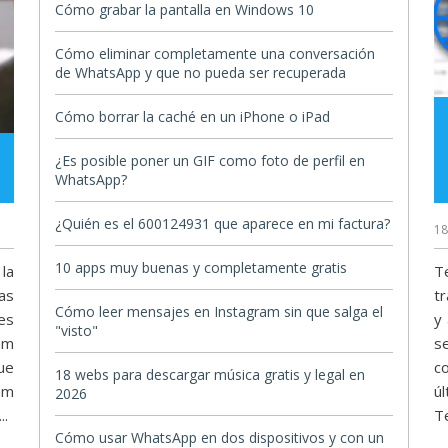
Cómo grabar la pantalla en Windows 10
Cómo eliminar completamente una conversación
de WhatsApp y que no pueda ser recuperada
Cómo borrar la caché en un iPhone o iPad
¿Es posible poner un GIF como foto de perfil en
WhatsApp?
¿Quién es el 600124931 que aparece en mi factura?
18
10 apps muy buenas y completamente gratis
la
T
as
tr
Cómo leer mensajes en Instagram sin que salga el
es
y
"visto"
am
s
ue
c
18 webs para descargar música gratis y legal en
am
úl
2026
..
T
Cómo usar WhatsApp en dos dispositivos y con un