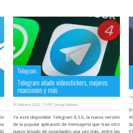
Telegram
Telegram añade videostickers, mejores
reacciones y más
18
01 febrero 2022, 17:09
| Jonay Estévez
E
as
ón
Ya está disponible Telegram 8.5.0, la nueva versión
q
Se
de la popular aplicación de mensajería que trae otro
i
do
nuevo listado de novedades una vez más, entre las