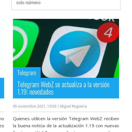
solo número
Telegram
Telegram WebZ se actualiza a la versión
1.19: novedades
05 noviembre 2021, 10:56
| Miguel Regueira
mo
Quienes utilicen la versión Telegram WebZ reciben
es
la buena noticia de la actualización 1.19 con nuevas