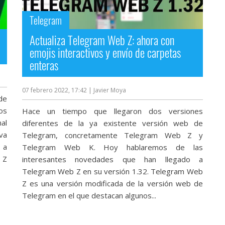
Telegram
Actualiza Telegram Web Z: ahora con
emojis interactivos y envío de carpetas
enteras
07 febrero 2022, 17:42
| Javier Moya
de
os
Hace un tiempo que llegaron dos versiones
nal
diferentes de la ya existente versión web de
va
Telegram, concretamente Telegram Web Z y
 a
Telegram Web K. Hoy hablaremos de las
 Z
interesantes novedades que han llegado a
Telegram Web Z en su versión 1.32. Telegram Web
Z es una versión modificada de la versión web de
Telegram en el que destacan algunos...