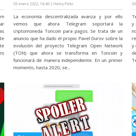
03 enero 2022, 16:40
| Henry Pinto
30
am
La economía descentralizada avanza y por ello
T
car
vemos que ahora Telegram soportará la
y
as
criptomoneda Toncoin para pagos. Se trata de un
n
te
anuncio que ha dado el propio Pavel Durov sobre la
r
te
evolución del proyecto Telegram Open Network
y
es
(TON) que ahora se transforma en Toncoin y
d
funcionará de manera independiente. En un primer
Te
momento, hasta 2020, se...