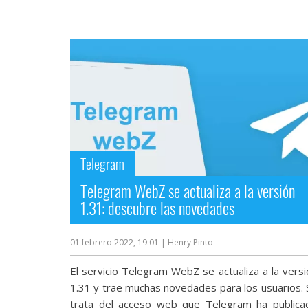
Más
temas
Sorteos
Foros
Contacto
/
Telegram
Sobre
nosotros
Telegram WebZ se actualiza a la versión
/
1.31: descubre las novedades
Publicidad
/
Cambiar
01 febrero 2022, 19:01
| Henry Pinto
opciones
de
El servicio Telegram WebZ se actualiza a la versi
privacidad
1.31 y trae muchas novedades para los usuarios. 
/
Aviso
trata del acceso web que Telegram ha publica