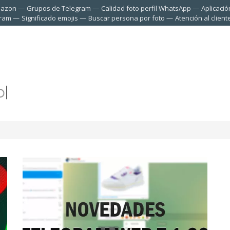
mazon
Grupos de Telegram
Calidad foto perfil WhatsApp
Aplicació
gram
Significado emojis
Buscar persona por foto
Atención al clien