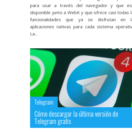
Legal
para usar a través del navegador y que es
disponible junto a WebK y que ofrece casi todas l
El medio de
funcionalidades que ya se disfrutan en l
comunicación
aplicaciones nativas para cada sistema operativ
digital donde
La...
encontrarás
todas las
noticias sobre
tecnología,
móviles,
ordenadores,
apps,
informática,
videojuegos,
comparativas,
trucos y
tutoriales.
Telegram
El Grupo
Cómo descargar la última versión de
Informático
Telegram gratis
(CC) 2006-
2026.
Algunos
derechos