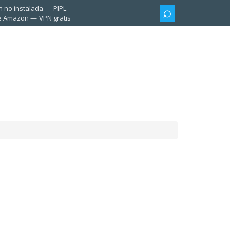
n no instalada
PIPL
te Amazon
VPN gratis