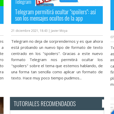
Telegram
Telegram permitirá ocultar "spoilers": así
son los mensajes ocultos de la app
21 diciembre 2021, 18:43
| Javier Moya
07
es
Telegram no deja de sorprendernos y es que ahora
 a
está probando un nuevo tipo de formato de texto
T
te
centrado en los "spoilers". Gracias a este nuevo
a
ro
formato Telegram nos permitirá ocultar los
i
to
"spoilers" sobre el tema que estemos hablando, de
ca
ra
una forma tan sencilla como aplicar un formato de
f
en
texto. Hace muy poco tiempo pudimos...
p
má
TUTORIALES RECOMENDADOS