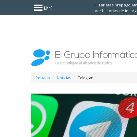
Invitado
Tarjetas prepago A
Menú
Ver historias de Insta
Iniciar
sesión /
Registrarse
Esenciales
Móviles
Ofertas
Portada
Noticias
Telegram
Apps
Redes
sociales
Plataformas